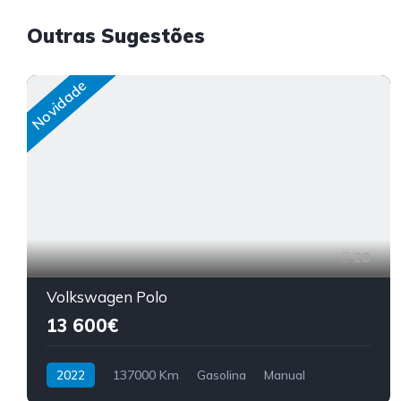
Outras Sugestões
Novidade
28
Volkswagen Polo
13 600€
2022
137000 Km
Gasolina
Manual