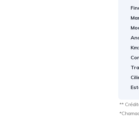
Fin
Mar
Mod
Ano
Km
Com
Tra
Cil
Est
** Crédi
*Chamad