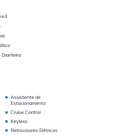
cm3
o
tas
ático
 Dianteira
•
Assistente de
Estacionamento
•
Cruise Control
•
Keyless
•
Retrovisores Elétricos