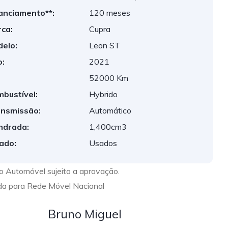
anciamento**:
120 meses
ca:
Cupra
elo:
Leon ST
:
2021
:
52000 Km
bustível:
Hybrido
nsmissão:
Automático
indrada:
1,400cm3
ado:
Usados
to Automóvel sujeito a aprovação.
a para Rede Móvel Nacional
Bruno Miguel