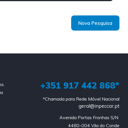
Nova Pesquisa
+351 917 442 868*
os.
ao
*Chamada para Rede Móvel Nacional
geral@inpeccar.pt
Avenida Portas Fronhas S/N 

4480-004 Vila do Conde