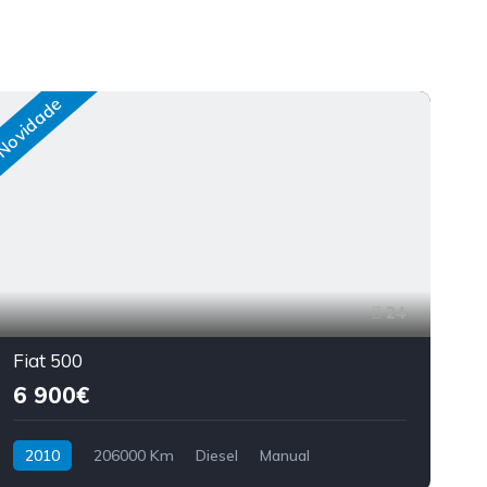
Novidade
Nov
24
Fiat 500
6 900€
2010
206000 Km
Diesel
Manual