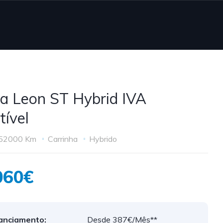
a Leon ST Hybrid IVA
tível
52000 Km
Carrinha
Hybrido
060€
anciamento:
Desde 387€/Mês**