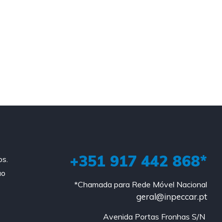
+351 917 442 868*
os.
ao
*Chamada para Rede Móvel Nacional
geral@inpeccar.pt
Avenida Portas Fronhas S/N 
