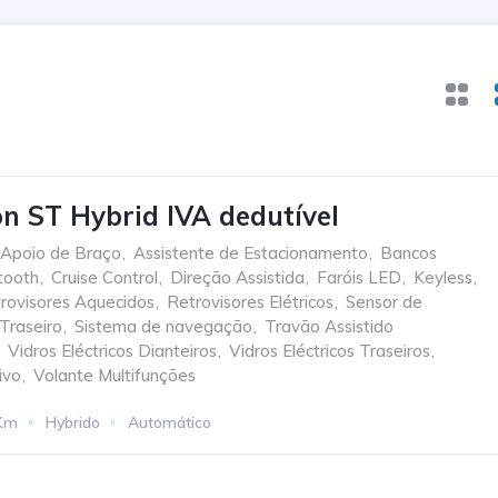
n ST Hybrid IVA dedutível
Apoio de Braço
,
Assistente de Estacionamento
,
Bancos
tooth
,
Cruise Control
,
Direção Assistida
,
Faróis LED
,
Keyless
,
rovisores Aquecidos
,
Retrovisores Elétricos
,
Sensor de
Traseiro
,
Sistema de navegação
,
Travão Assistido
Vidros Eléctricos Dianteiros
,
Vidros Eléctricos Traseiros
,
ivo
,
Volante Multifunções
Km
Hybrido
Automático