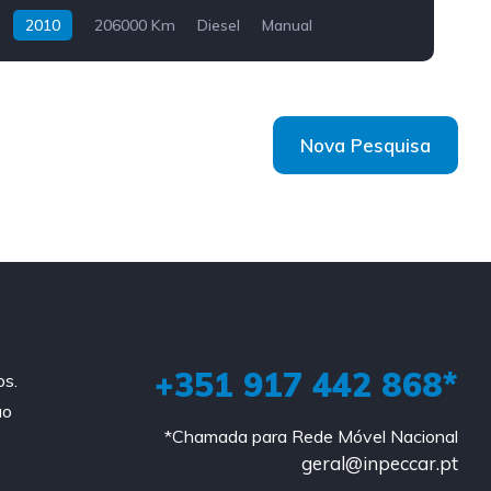
2010
206000 Km
Diesel
Manual
Nova Pesquisa
+351 917 442 868*
os.
ao
*Chamada para Rede Móvel Nacional
geral@inpeccar.pt