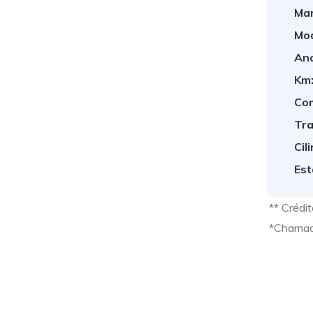
Mar
Mod
Ano
Km
Com
Tra
Cil
Est
** Crédi
*Chamad