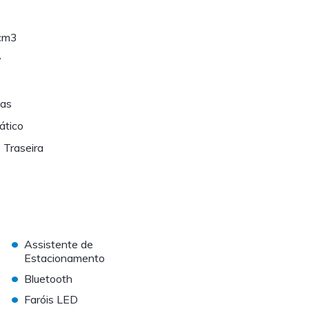
cm3
v
tas
ático
 Traseira
•
Assistente de
Estacionamento
•
Bluetooth
•
Faróis LED