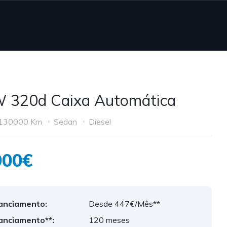
320d Caixa Automática
130000 Km
Sedan
Diesel
900€
anciamento:
Desde 447€/Mês**
anciamento**:
120 meses