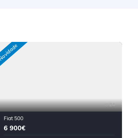
Novidade
Nov
24
Fiat 500
6 900€