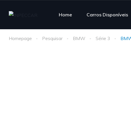
Home
Carros Disponíveis
Homepage
Pesquisar
BMW
Série 3
BMW 