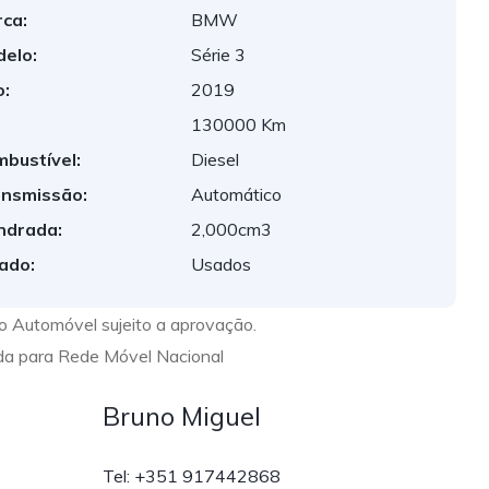
ca:
BMW
elo:
Série 3
:
2019
:
130000 Km
bustível:
Diesel
nsmissão:
Automático
indrada:
2,000cm3
ado:
Usados
to Automóvel sujeito a aprovação.
a para Rede Móvel Nacional
Bruno Miguel
Tel: +351 917442868