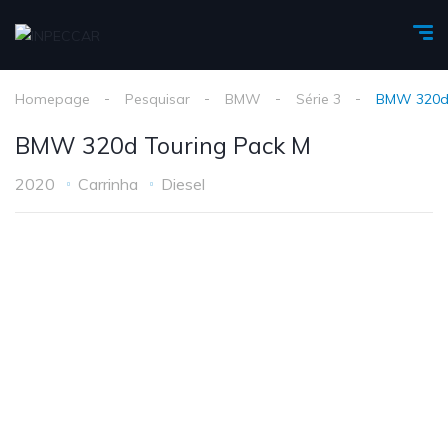
Homepage
Pesquisar
BMW
Série 3
BMW 320d 
BMW 320d Touring Pack M
2020
Carrinha
Diesel