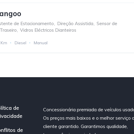
Kangoo
stente de Estacionamento
,
Direção Assistida
,
Sensor de
Traseiro
,
Vidros Eléctricos Dianteiros
 Km
Diesel
Manual
lítica de
Concessionária premiada de veículos usad
ivacidade
Os preços mais baixos e o melhor serviço 
cliente garantido. Garantimos qualidade,
nflitos de