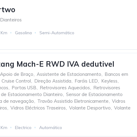
rtwo
 Dianteiros
 Km
Gasolina
Semi-Automático
tang Mach-E RWD IVA dedutivel
Apoio de Braço
,
Assistente de Estacionamento
,
Bancos em
Cruise Control
,
Direção Assistida
,
Faróis LED
,
Keyless
,
ncos
,
Portas USB
,
Retrovisores Aquecidos
,
Retrovisores
 de Estacionamento Dianteiro
,
Sensor de Estacionamento
a de navegação
,
Travão Assistido Eletronicamente
,
Vidros
iros
,
Vidros Eléctricos Traseiros
,
Volante Desportivo
,
Volante
 Km
Electrico
Automático