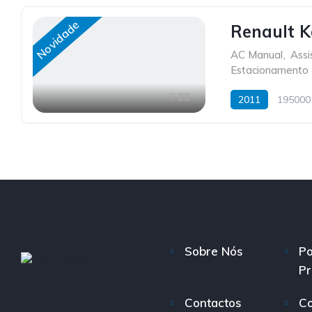
Novidade
Renault 
AC Manual
,
Assi
Estacionamento 
23
2011
195000
Sobre Nós
Po
Pr
Contactos
Co