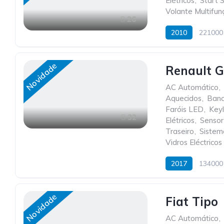
Elétricos
,
Start 
Volante Multifun
26
2010
221000
Novidade
Renault G
AC Automático
,
Aquecidos
,
Banc
Faróis LED
,
Key
32
Elétricos
,
Sensor
Traseiro
,
Sistem
Vidros Eléctricos
2017
134000
Novidade
Fiat Tipo
AC Automático
,