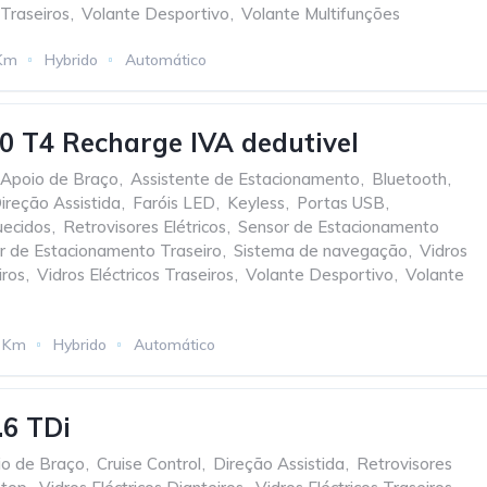
 Traseiros
,
Volante Desportivo
,
Volante Multifunções
Km
Hybrido
Automático
0 T4 Recharge IVA dedutivel
Apoio de Braço
,
Assistente de Estacionamento
,
Bluetooth
,
ireção Assistida
,
Faróis LED
,
Keyless
,
Portas USB
,
uecidos
,
Retrovisores Elétricos
,
Sensor de Estacionamento
r de Estacionamento Traseiro
,
Sistema de navegação
,
Vidros
iros
,
Vidros Eléctricos Traseiros
,
Volante Desportivo
,
Volante
 Km
Hybrido
Automático
.6 TDi
io de Braço
,
Cruise Control
,
Direção Assistida
,
Retrovisores