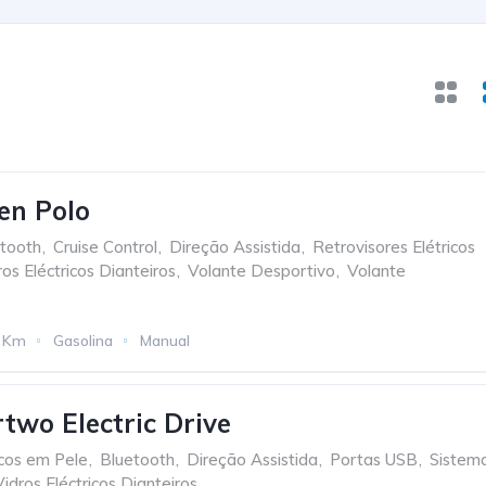
en Polo
tooth
,
Cruise Control
,
Direção Assistida
,
Retrovisores Elétricos
ros Eléctricos Dianteiros
,
Volante Desportivo
,
Volante
 Km
Gasolina
Manual
two Electric Drive
cos em Pele
,
Bluetooth
,
Direção Assistida
,
Portas USB
,
Sistem
Vidros Eléctricos Dianteiros