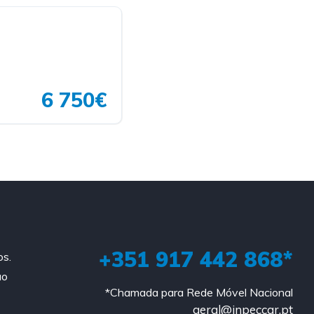
6 750€
+351 917 442 868*
os.
ao
*Chamada para Rede Móvel Nacional
geral@inpeccar.pt