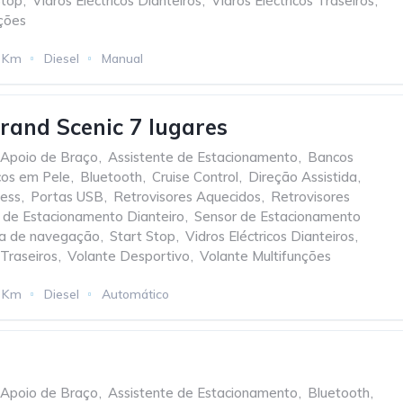
Stop
,
Vidros Eléctricos Dianteiros
,
Vidros Eléctricos Traseiros
,
ções
 Km
Diesel
Manual
rand Scenic 7 lugares
Apoio de Braço
,
Assistente de Estacionamento
,
Bancos
os em Pele
,
Bluetooth
,
Cruise Control
,
Direção Assistida
,
less
,
Portas USB
,
Retrovisores Aquecidos
,
Retrovisores
 de Estacionamento Dianteiro
,
Sensor de Estacionamento
a de navegação
,
Start Stop
,
Vidros Eléctricos Dianteiros
,
 Traseiros
,
Volante Desportivo
,
Volante Multifunções
 Km
Diesel
Automático
Apoio de Braço
,
Assistente de Estacionamento
,
Bluetooth
,