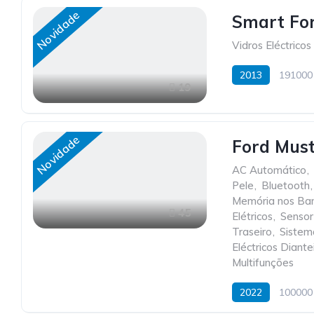
Novidade
Smart Fo
Vidros Eléctricos
2013
191000
19
Novidade
Ford Mus
AC Automático
,
Pele
,
Bluetooth
,
Memória nos Ba
45
Elétricos
,
Sensor
Traseiro
,
Sistem
Eléctricos Diante
Multifunções
2022
100000