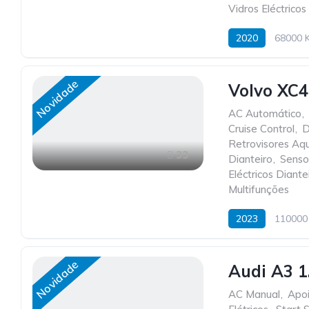
Vidros Eléctricos
2020
68000 
Novidade
Volvo XC4
AC Automático
,
Cruise Control
,
D
Retrovisores Aq
33
Dianteiro
,
Senso
Eléctricos Diante
Multifunções
2023
110000
Novidade
Audi A3 1
AC Manual
,
Apo