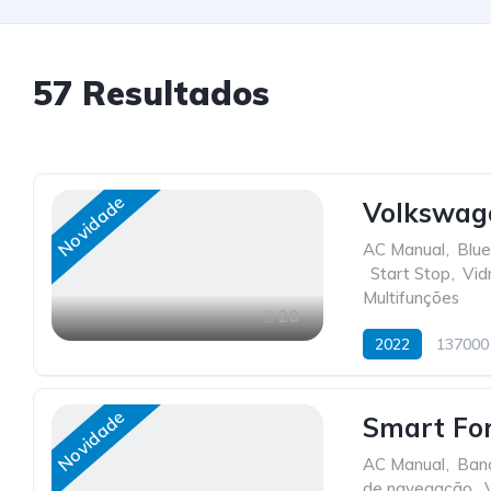
57
Resultados
Novidade
Volkswag
AC Manual
,
Blue
,
Start Stop
,
Vid
Multifunções
28
2022
137000
Novidade
Smart For
AC Manual
,
Ban
de navegação
,