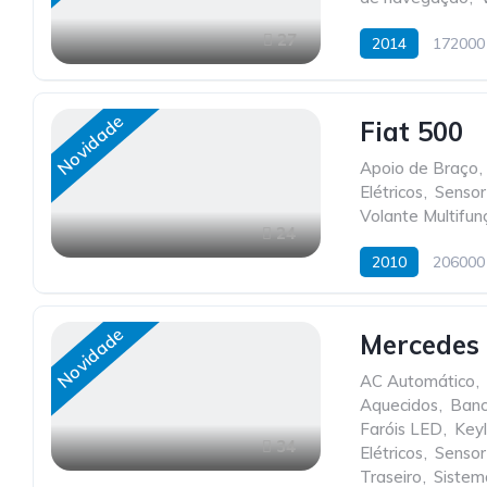
27
2014
172000
Novidade
Fiat 500
Apoio de Braço
,
Elétricos
,
Sensor
Volante Multifun
24
2010
206000
Novidade
Mercedes
AC Automático
,
Aquecidos
,
Banc
Faróis LED
,
Key
34
Elétricos
,
Sensor
Traseiro
,
Sistem