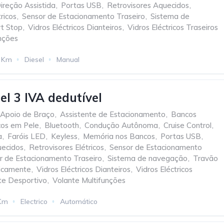
ireção Assistida
,
Portas USB
,
Retrovisores Aquecidos
,
ricos
,
Sensor de Estacionamento Traseiro
,
Sistema de
rt Stop
,
Vidros Eléctricos Dianteiros
,
Vidros Eléctricos Traseiros
nções
 Km
Diesel
Manual
el 3 IVA dedutível
Apoio de Braço
,
Assistente de Estacionamento
,
Bancos
os em Pele
,
Bluetooth
,
Condução Autônoma
,
Cruise Control
,
a
,
Faróis LED
,
Keyless
,
Memória nos Bancos
,
Portas USB
,
uecidos
,
Retrovisores Elétricos
,
Sensor de Estacionamento
r de Estacionamento Traseiro
,
Sistema de navegação
,
Travão
nicamente
,
Vidros Eléctricos Dianteiros
,
Vidros Eléctricos
te Desportivo
,
Volante Multifunções
Km
Electrico
Automático