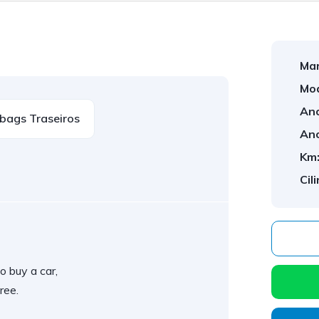
Mar
Mod
Ano
rbags Traseiros
Ano
Km
Cil
o buy a car,
ree.