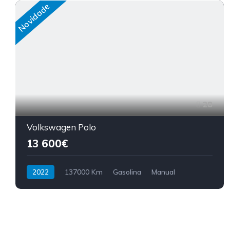
Novidade
28
Volkswagen Polo
13 600€
2022
137000 Km
Gasolina
Manual