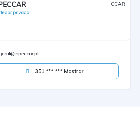
PECCAR
dedor privado
geral@inpeccar.pt
351 *** *** Mostrar