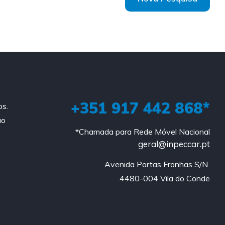
+351 917 442 868*
os.
ao
*Chamada para Rede Móvel Nacional
geral@inpeccar.pt
Avenida Portas Fronhas S/N 

4480-004 Vila do Conde