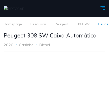
Homepage
Pesquisar
Peugeot
308 SW
Peuge
Peugeot 308 SW Caixa Automática
2020
Carrinha
Diesel