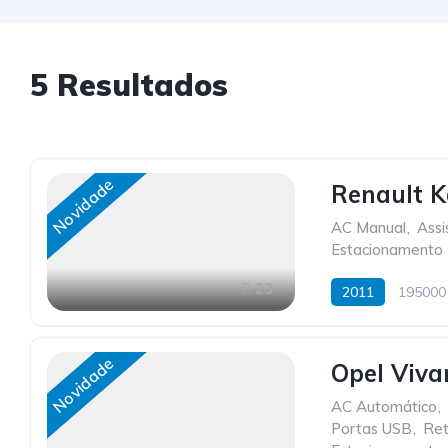
5
Resultados
Novidade
Renault 
AC Manual
,
Assi
Estacionamento 
23
2011
195000
Novidade
Opel Viva
AC Automático
,
Portas USB
,
Ret