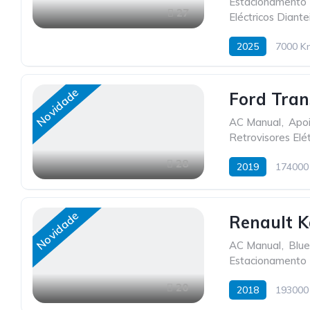
Estacionamento 
27
Eléctricos Diante
2025
7000 K
Novidade
Ford Tran
AC Manual
,
Apo
Retrovisores Elét
28
2019
174000
Novidade
Renault K
AC Manual
,
Blue
Estacionamento 
20
2018
193000