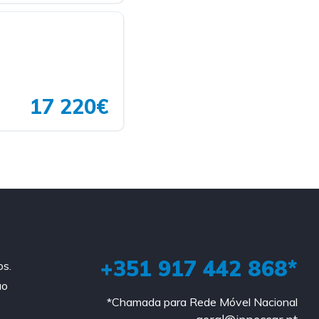
17 220€
+351 917 442 868*
os.
ao
*Chamada para Rede Móvel Nacional