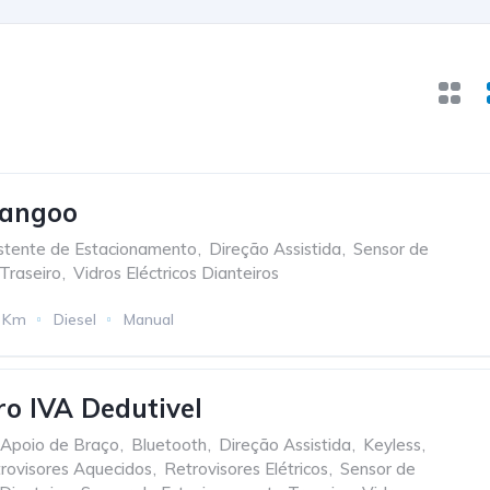
Kangoo
stente de Estacionamento
,
Direção Assistida
,
Sensor de
Traseiro
,
Vidros Eléctricos Dianteiros
 Km
Diesel
Manual
ro IVA Dedutivel
Apoio de Braço
,
Bluetooth
,
Direção Assistida
,
Keyless
,
rovisores Aquecidos
,
Retrovisores Elétricos
,
Sensor de