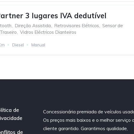
artner 3 lugares IVA dedutível
tooth
,
Direção Assistida
,
Retrovisores Elétricos
,
Sensor de
Traseiro
,
Vidros Eléctricos Dianteiros
Km
Diesel
Manual
lítica de
Concessionária premiada de veículos usad
ivacidade
Os preços mais baixos e o melhor serviço 
cliente garantido. Garantimos qualidade,
nflitos de