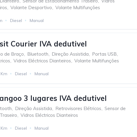
Dianteiro
,
Sensor de Estacionamento Traseiro
,
Vidros
iros
,
Volante Desportivo
,
Volante Multifunções
m
Diesel
Manual
sit Courier IVA dedutivel
io de Braço
,
Bluetooth
,
Direção Assistida
,
Portas USB
,
ricos
,
Vidros Eléctricos Dianteiros
,
Volante Multifunções
 Km
Diesel
Manual
angoo 3 lugares IVA dedutivel
tooth
,
Direção Assistida
,
Retrovisores Elétricos
,
Sensor de
Traseiro
,
Vidros Eléctricos Dianteiros
 Km
Diesel
Manual