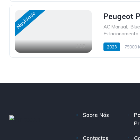
Novidade
Peugeot P
AC Manual
,
Blue
Estacionamento 
19
2023
75000 
Sobre Nós
Po
Pr
Contactos
Co