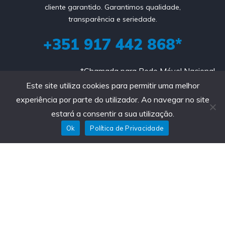
cliente garantido. Garantimos qualidade,
transparência e seriedade.
+351 917 442 868*
*Chamada para Rede Móvel Nacional
geral@inpeccar.pt
Este site utiliza cookies para permitir uma melhor
experiência por parte do utilizador. Ao navegar no site
Avenida Portas Fronhas S/N 

estará a consentir a sua utilização.
4480-004 Vila do Conde
Ok
Política de Privacidade
Sobre Nós
Política de Privacidade
Contactos