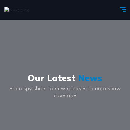
Our Latest
News
From spy shots to new releases to auto show
coverage