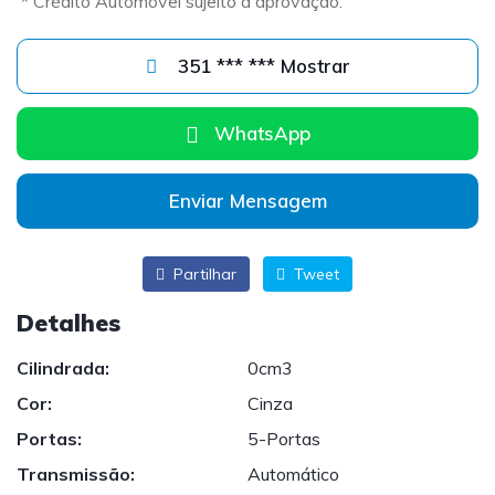
* Crédito Automóvel sujeito a aprovação.
351 *** *** Mostrar
WhatsApp
Enviar Mensagem
Partilhar
Tweet
Detalhes
Cilindrada:
0cm3
Cor:
Cinza
Portas:
5-Portas
Transmissão:
Automático