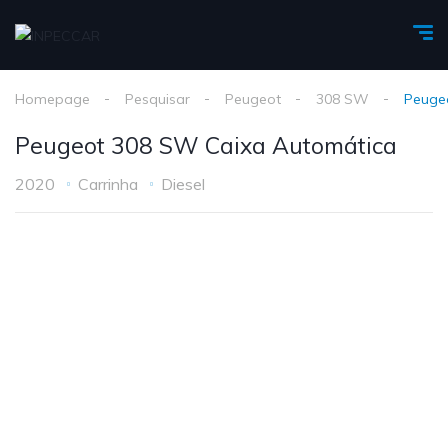
Homepage
Pesquisar
Peugeot
308 SW
Peuge
Peugeot 308 SW Caixa Automática
2020
Carrinha
Diesel