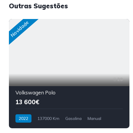
Outras Sugestões
Novidade
28
Volkswagen Polo
13 600€
2022
137000 Km
Gasolina
Manual