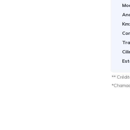
Mod
Ano
Km
Com
Tra
Cil
Est
** Crédi
*Chamad