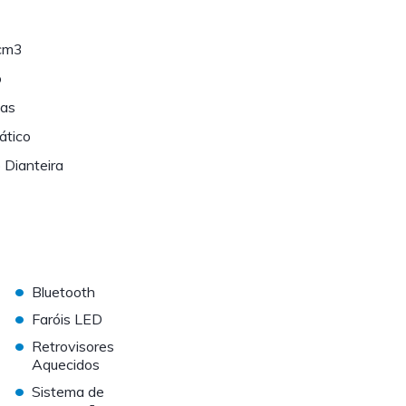
cm3
o
tas
ático
 Dianteira
•
Bluetooth
•
Faróis LED
•
Retrovisores
Aquecidos
•
Sistema de