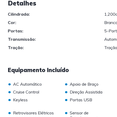
Detalhes
Cilindrada:
1,200
Cor:
Branc
Portas:
5-Por
Transmissão:
Autom
Tração:
Tração
Equipamento Incluído
•
•
AC Automático
Apoio de Braço
•
•
Cruise Control
Direção Assistida
•
•
Keyless
Portas USB
•
•
Retrovisores Elétricos
Sensor de