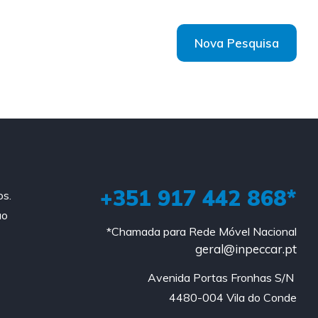
Nova Pesquisa
+351 917 442 868*
os.
ao
*Chamada para Rede Móvel Nacional
geral@inpeccar.pt
Avenida Portas Fronhas S/N 

4480-004 Vila do Conde