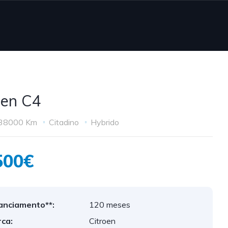
öen C4
38000 Km
Citadino
Hybrido
500€
anciamento**:
120 meses
ca:
Citroen