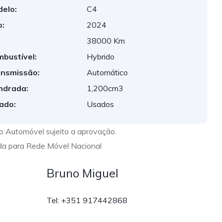
elo:
C4
:
2024
:
38000 Km
bustível:
Hybrido
nsmissão:
Automático
indrada:
1,200cm3
ado:
Usados
to Automóvel sujeito a aprovação.
a para Rede Móvel Nacional
Bruno Miguel
Tel: +351 917442868