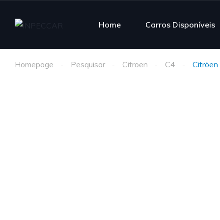
Home
Carros Disponíveis
Homepage
Pesquisar
Citroen
C4
Citröen