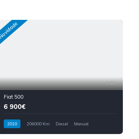
Novidade
Nov
24
Fiat 500
6 900€
2010
206000 Km
Diesel
Manual