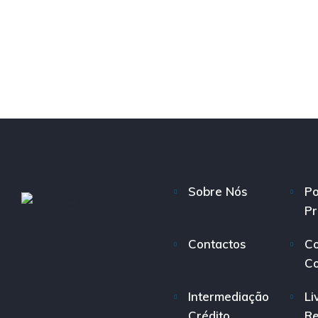
Sobre Nós
Po
Pr
Contactos
Co
C
Intermediação
Li
Crédito
R