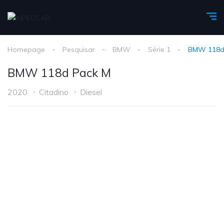
Homepage
Pesquisar
BMW
Série 1
BMW 118d
BMW 118d Pack M
2020
Citadino
Diesel