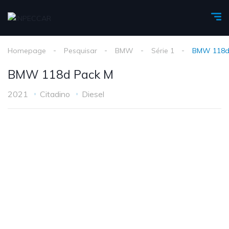
Homepage
Pesquisar
BMW
Série 1
BMW 118d
BMW 118d Pack M
2021
Citadino
Diesel