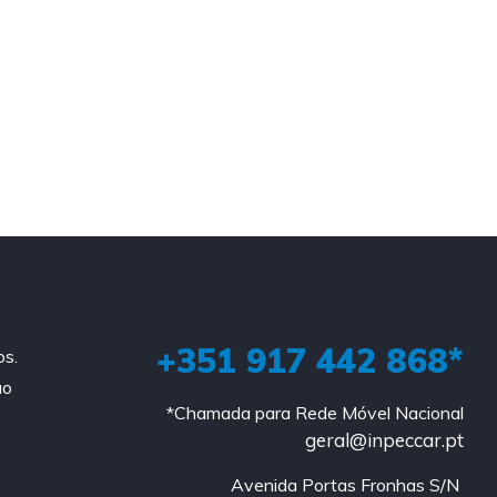
+351 917 442 868*
os.
ao
*Chamada para Rede Móvel Nacional
geral@inpeccar.pt
Avenida Portas Fronhas S/N 
