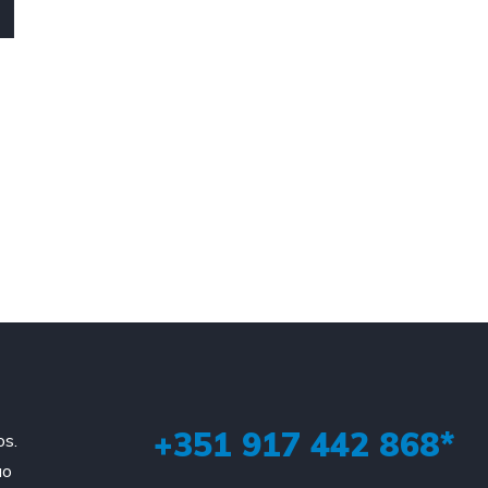
+351 917 442 868*
os.
ao